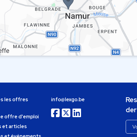
Res
s les offres
info@lexgo.be
der
ne offre d'emploi
 et articles
ns et événements