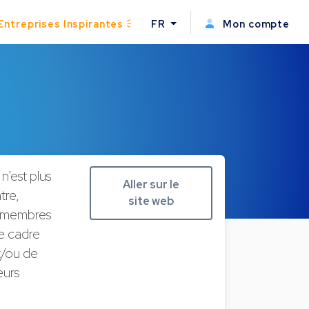
Entreprises Inspirantes
FR
Mon compte
n’est plus
Aller sur le
tre,
site web
es membres
e cadre
t/ou de
eurs