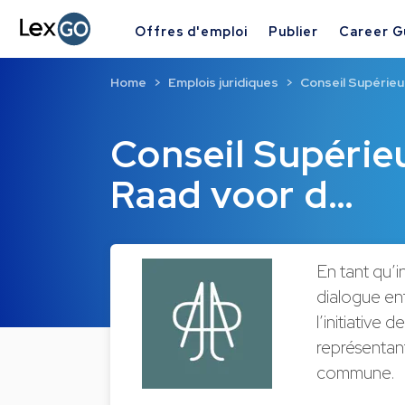
Offres d'emploi
Publier
Career G
Home
Emplois juridiques
Conseil Supérieu
Conseil Supérieu
Raad voor d…
En tant qu’i
dialogue en
l’initiative 
représentant
commune.