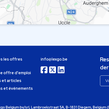
Res
s les offres
info@lexgo.be
der
ne offre d'emploi
 et articles
ns et événements
o Belgium bv/srl, Lambroekstraat 5A, B-1831 Diegem, Belgium 