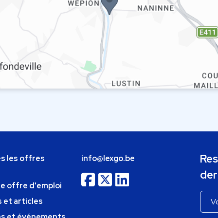
Res
s les offres
info@lexgo.be
der
ne offre d'emploi
 et articles
ns et événements