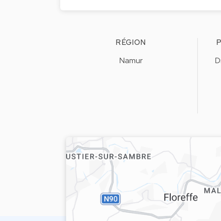
RÉGION
P
Namur
D