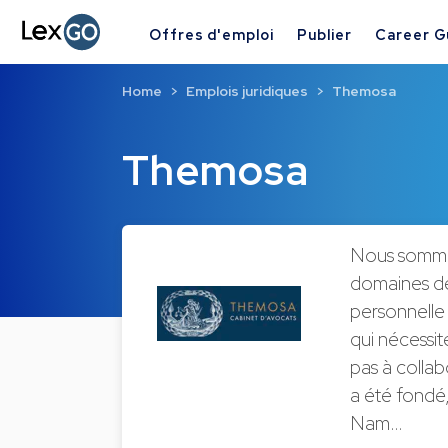
Offres d'emploi
Publier
Career G
Home
Emplois juridiques
Themosa
Themosa
Nous sommes 
domaines de
personnelle 
qui nécessi
pas à collab
a été fondé
Nam…