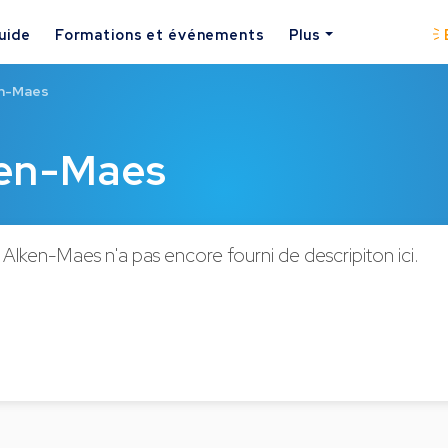
uide
Formations et événements
Plus
en-Maes
ken-Maes
Alken-Maes n'a pas encore fourni de descripiton ici.