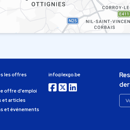
Res
s les offres
info@lexgo.be
der
ne offre d'emploi
 et articles
ns et événements