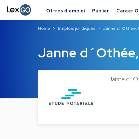
Offres d'emploi
Publier
Career G
Home
Emplois juridiques
Janne d´Othée, O
Janne d´Othée, 
Janne d´Othé