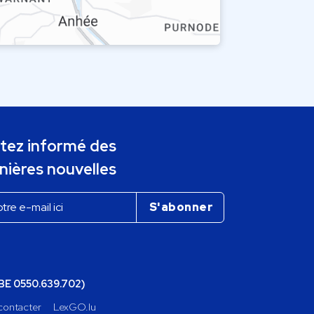
tez informé des
nières nouvelles
(BE 0550.639.702)
contacter
LexGO.lu