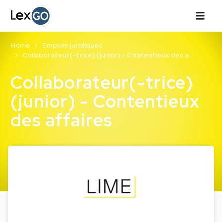
Home
Emplois juridiques
Collaborateur(-trice) (junior) - Contentieux des a…
Collaborateur(-trice)
(junior) - Contentieux
des affaires