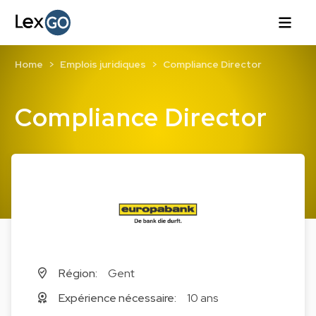
Home
Emplois juridiques
Compliance Director
Compliance Director
Région:
Gent
Expérience nécessaire:
10 ans