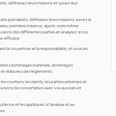
, définissez leurs missions et suivez leur
 spécialisés, définissez leurs missions, suivez la
aires, première instance, appel, voire même
usions des différentes parties et analysez si nos
e efficace.
t la couverture et la responsabilité, et vous les
nistres (dommages matériels, dommages
) et élaborez des règlements.
es courtiers, les clients, les parties adverses et
 réunions de concertation avec vos avocats et
sprudence et les appliquez à l'analyse et au
res.