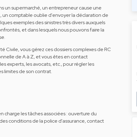
 dans un supermarché, un entrepreneur cause une
n, un comptable oublie d'envoyer la déclaration de
lques exemples des sinistres très divers auxquels
onfrontés, et dans lesquels nous pouvons faire la
se.
lité Civile, vous gérez ces dossiers complexes de RC
onnelle de A à Z, et vous êtes en contact
es experts, les avocats, etc., pour régler les
les limites de son contrat.
en charge les tâches associées : ouverture du
e des conditions de la police d'assurance, contact