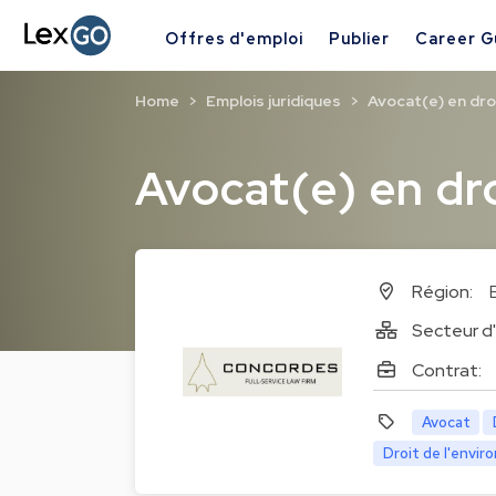
Offres d'emploi
Publier
Career G
Home
Emplois juridiques
Avocat(e) en droi
Avocat(e) en dro
Région:
Secteur d'
Contrat:
Avocat
Droit de l'envir