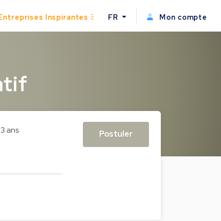
Entreprises Inspirantes
FR
Mon compte
tif
3 ans
Postuler