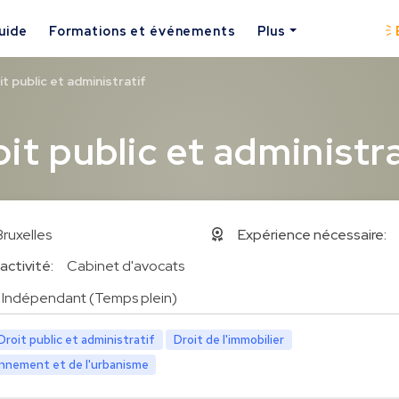
uide
Formations et événements
Plus
t public et administratif
it public et administra
Bruxelles
Expérience nécessaire:
activité:
Cabinet d'avocats
Indépendant (Temps plein)
Droit public et administratif
Droit de l'immobilier
onnement et de l'urbanisme