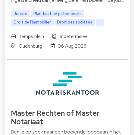
ingesteldheid kan je hier groeien en bloeien. Je job…
Juriste
Planification patrimoniale
Droit de l'immobilier
Droit des sociétés
...
Temps plein
Indéterminée
Oudenburg
06 Aug 2026
Master Rechten of Master
Notariaat
Ben je op zoek naar een boeiende loopbaan in het