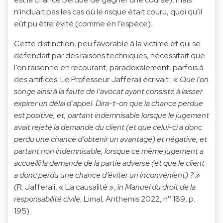
n’incluait pas les cas où le risque était couru, quoi qu’il
eût pu être évité (comme en l’espèce).
Cette distinction, peu favorable à la victime et qui se
défendait par des raisons techniques, nécessitait que
l’on raisonne en recourant, paradoxalement, parfois à
des artifices. Le Professeur
Jafferali
écrivait :
« Que l’on
songe ainsi à la faute de l’avocat ayant consisté à laisser
expirer un délai d’appel. Dira-t-on que la chance perdue
est positive, et, partant indemnisable lorsque le jugement
avait rejeté la demande du client (et que celui-ci a donc
perdu une chance d’obtenir un avantage) et négative, et
partant non indemnisable, lorsque ce même jugement a
accueilli la demande de la partie adverse (et que le client
a donc perdu une chance d’éviter un inconvénient) ? »
(R. Jafferali, « La causalité »,
in Manuel du droit de la
responsabilité civile
, Limal, Anthemis 2022, n° 189, p.
195).