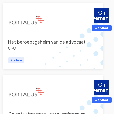
On
Demand
Webinar
Het beroepsgeheim van de advocaat
(1u)
Andere
On
Demand
Webinar