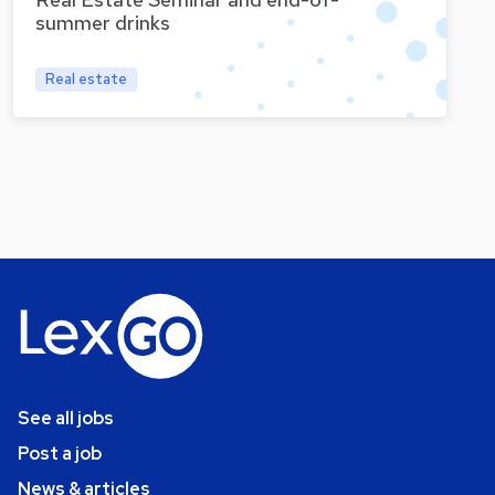
Real Estate Seminar and end-of-
summer drinks
Real estate
See all jobs
Post a job
News & articles