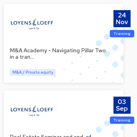
24
Nov
Training
M&A Academy - Navigating Pillar Two
in a tran…
M&A / Private equity
03
Sep
Training