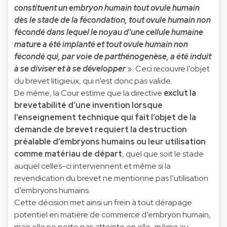
constituent un embryon humain tout ovule humain
dès le stade de la fécondation, tout ovule humain non
fécondé dans lequel le noyau d’une cellule humaine
mature a été implanté et tout ovule humain non
fécondé qui, par voie de parthénogenèse, a été induit
à se diviser et à se développer
». Ceci recouvre l’objet
du brevet litigieux, qui n’est donc pas valide.
De même, la Cour estime que la directive
exclut la
brevetabilité d’une invention lorsque
l’enseignement technique qui fait l’objet de la
demande de brevet requiert la destruction
préalable d’embryons humains ou leur utilisation
comme matériau de départ
, quel que soit le stade
auquel celles-ci interviennent et même si la
revendication du brevet ne mentionne pas l’utilisation
d’embryons humains.
Cette décision met ainsi un frein à tout dérapage
potentiel en matière de commerce d’embryon humain,
mais elle ne porte pas atteinte en elle-même au