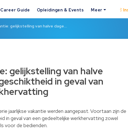
Career Guide
Opleidingen & Events
Meer
In
antie: gelijkstelling van halve dage…
e: gelijkstelling van halve
eschiktheid in geval van
rkhervatting
terie jaarlijkse vakantie werden aangepast. Voortaan zijn de
d in geval van een gedeeltelijke werkhervatting zowel
als voor de bedienden.