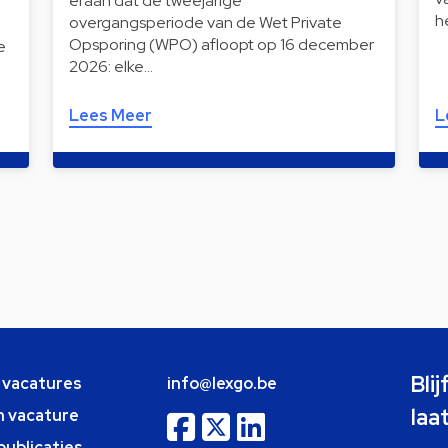
eraan dat de tweejarige
h
overgangsperiode van de Wet Private
Opsporing (WPO) afloopt op 16 december
e
2026: elke…
Lees Meer
L
Bli
e vacatures
info@lexgo.be
laa
n vacature
publicaties