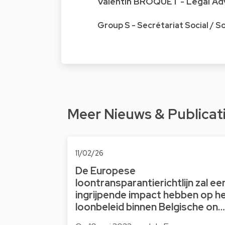
Valentin BROQUET - Legal Ad
Group S - Secrétariat Social / S
Meer Nieuws & Publicat
11/02/26
De Europese
loontransparantierichtlijn zal ee
ingrijpende impact hebben op h
loonbeleid binnen Belgische on…