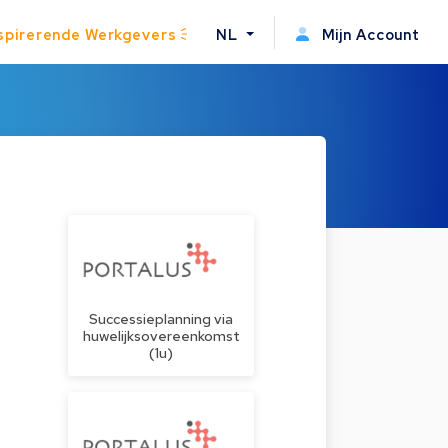
spirerende Werkgevers
NL
Mijn Account
Successieplanning via
huwelijksovereenkomst
(1u)