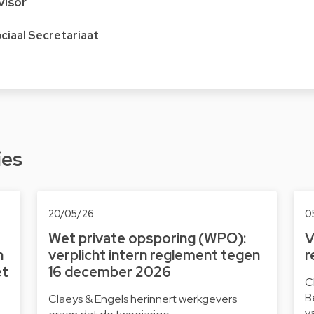
visor
ociaal Secretariaat
ies
20/05/26
0
Wet private opsporing (WPO):
V
n
verplicht intern reglement tegen
r
et
16 december 2026
C
B
Claeys & Engels herinnert werkgevers
v