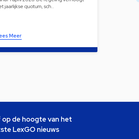
et jaarlijkse quotum, sch…
ees Meer
jf op de hoogte van het
tste LexGO nieuws