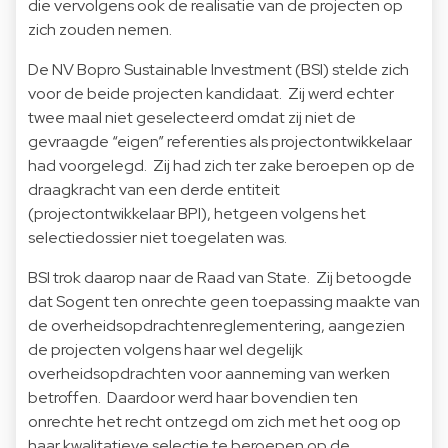
die vervolgens ook de realisatie van de projecten op
zich zouden nemen.
De NV Bopro Sustainable Investment (BSI) stelde zich
voor de beide projecten kandidaat. Zij werd echter
twee maal niet geselecteerd omdat zij niet de
gevraagde “eigen” referenties als projectontwikkelaar
had voorgelegd. Zij had zich ter zake beroepen op de
draagkracht van een derde entiteit
(projectontwikkelaar BPI), hetgeen volgens het
selectiedossier niet toegelaten was.
BSI trok daarop naar de Raad van State. Zij betoogde
dat Sogent ten onrechte geen toepassing maakte van
de overheidsopdrachtenreglementering, aangezien
de projecten volgens haar wel degelijk
overheidsopdrachten voor aanneming van werken
betroffen. Daardoor werd haar bovendien ten
onrechte het recht ontzegd om zich met het oog op
haar kwalitatieve selectie te beroepen op de