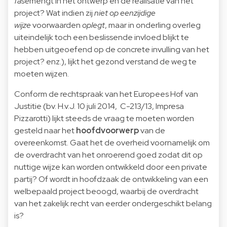
fase
mengt in het ontwerp en de realisatie van het
project? Wat indien zij
niet op eenzijdige
wijze
voorwaarden
oplegt
, maar in onderling overleg
uiteindelijk toch een beslissende invloed blijkt te
hebben uitgeoefend op de concrete invulling van het
project? enz.), lijkt het gezond verstand de weg te
moeten wijzen.
Conform de rechtspraak van het Europees Hof van
Justitie (bv. H.v.J. 10 juli 2014, C-213/13, Impresa
Pizzarotti) lijkt steeds de vraag te moeten worden
gesteld naar het
hoofdvoorwerp
van de
overeenkomst. Gaat het de overheid voornamelijk om
de overdracht van het onroerend goed zodat dit op
nuttige wijze kan worden ontwikkeld door een private
partij? Of wordt in hoofdzaak de ontwikkeling van een
welbepaald project beoogd, waarbij de overdracht
van het zakelijk recht van eerder ondergeschikt belang
is?