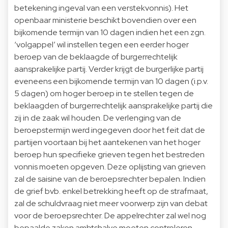
betekening ingeval van een verstekvonnis). Het
openbaar ministerie beschikt bovendien over een
bijkomende termijn van 10 dagen indien het een zgn.
‘volgappel’ wil instellen tegen een eerder hoger
beroep van de beklaagde of burgerrechtelijk
aansprakelijke partij. Verder krijgt de burgerlijke partij
eveneens een bijkomende termijn van 10 dagen (i.p.v.
5 dagen) om hoger beroep in te stellen tegen de
beklaagden of burgerrechtelijk aansprakelijke partij die
zij in de zaak wil houden. De verlenging van de
beroepstermijn werd ingegeven door het feit dat de
partijen voortaan bij het aantekenen van het hoger
beroep hun specifieke grieven tegen het bestreden
vonnis moeten opgeven. Deze oplijsting van grieven
zal de saisine van de beroepsrechter bepalen. Indien
de grief bvb. enkel betrekking heeft op de strafmaat,
zal de schuldvraag niet meer voorwerp zijn van debat
voor de beroepsrechter. De appelrechter zal wel nog
bepaalde zaken ambtshalve moeten controleren,