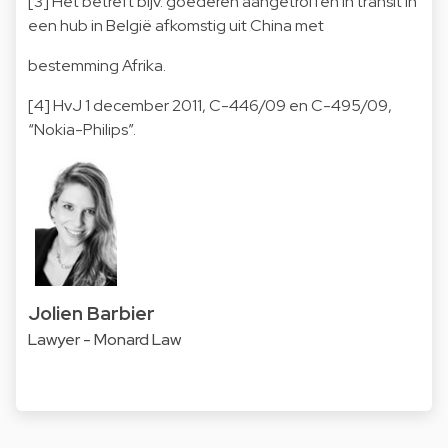
[3]
Het betreft bijv. goederen aangetroffen in transit in
een hub in België afkomstig uit China met
bestemming Afrika.
[4]
HvJ 1 december 2011, C-446/09 en C-495/09,
“Nokia-Philips”.
Jolien Barbier
Lawyer - Monard Law