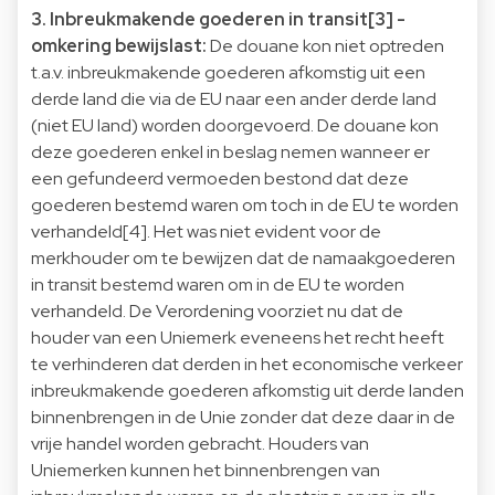
3. Inbreukmakende goederen in transit
[3]
-
omkering bewijslast:
De douane kon niet optreden
t.a.v. inbreukmakende goederen afkomstig uit een
derde land die via de EU naar een ander derde land
(niet EU land) worden doorgevoerd. De douane kon
deze goederen enkel in beslag nemen wanneer er
een gefundeerd vermoeden bestond dat deze
goederen bestemd waren om toch in de EU te worden
verhandeld
[4]
. Het was niet evident voor de
merkhouder om te bewijzen dat de namaakgoederen
in transit bestemd waren om in de EU te worden
verhandeld. De Verordening voorziet nu dat de
houder van een Uniemerk eveneens het recht heeft
te verhinderen dat derden in het economische verkeer
inbreukmakende goederen afkomstig uit derde landen
binnenbrengen in de Unie zonder dat deze daar in de
vrije handel worden gebracht. Houders van
Uniemerken kunnen het binnenbrengen van