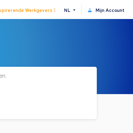
spirerende Werkgevers
NL
Mijn Account
en.