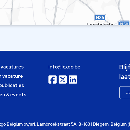
Bli
e vacatures
info@lexgo.be
laa
n vacature
publicaties
en & events
o Belgium bv/srl, Lambroekstraat 5A, B-1831 Diegem, Belgium 