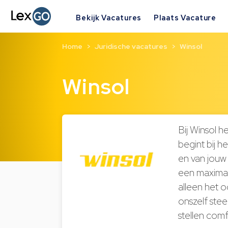
Bekijk Vacatures
Plaats Vacature
Home
Juridische vacatures
Winsol
Winsol
Bij Winsol 
begint bij 
en van jouw
een maximaa
alleen het 
onszelf ste
stellen com