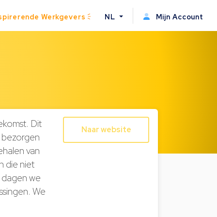
spirerende Werkgevers
NL
Mijn Account
ekomst. Dit
Naar website
t bezorgen
ehalen van
 die niet
l dagen we
ossingen. We