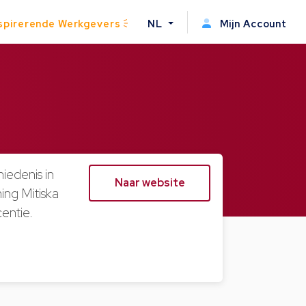
spirerende Werkgevers
NL
Mijn Account
iedenis in
Naar website
ing Mitiska
entie.