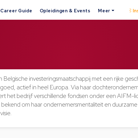
Career Guide
Opleidingen & Events
Meer
In
en Belgische investeringsmaatschappij met een rijke gesch
stgoed, actief in heel Europa. Via haar dochterondernem
t het bedrijf verschillende fondsen onder een AIFM-lic
at bekend om haar ondernemersmentaliteit en duurzame
visie.