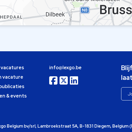
Bli
e vacatures
info@lexgo.be
laa
n vacature
publicaties
en & events
o Belgium bv/srl, Lambroekstraat 5A, B-1831 Diegem, Belgium 