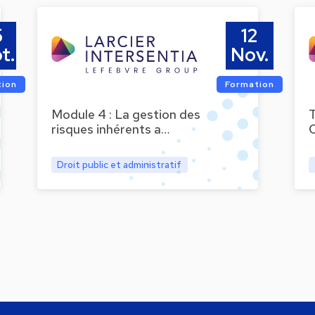
5
12
t.
Nov.
tion
Formation
Module 4 : La gestion des
T
risques inhérents a…
C
Droit public et administratif