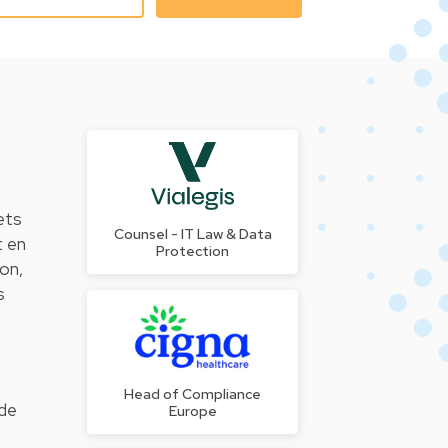
nets
Counsel - IT Law & Data
t en
Protection
on,
s
Head of Compliance
 de
Europe