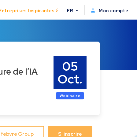
Entreprises Inspirantes
FR
Mon compte
05
ure de l’IA
Oct.
Webinaire
 Lefebvre Group
S 'inscrire