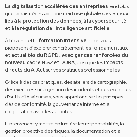
La digitalisation accélérée des entreprises
rend plus
que jamais nécessaire une
maîtrise globale des enjeux
liés à la protection des données, à la cybersécurité
et à la régulation de l'intelligence artificielle
.
À travers cette
formation intensive
, nous vous
proposons d'explorer concrètement les
fondamentaux
et actualités du RGPD
, les
exigences renforcées du
nouveau cadre NIS2 et DORA
, ainsi que les
impacts
directs du AI Act
sur vos pratiques professionnelles.
Grâce à des cas pratiques, des ateliers de cartographie,
des exercices sur la gestion des incidents et des exemples
d'outils d'IA sécurisés, vous approfondirez les principes
clés de conformité, la gouvernance interne et la
coopération avec les autorités.
L'intervenant y mettra en lumière les responsabilités, la
gestion proactive des risques, la documentation et la