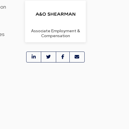
ion
Associate Employment &
des
Compensation
n