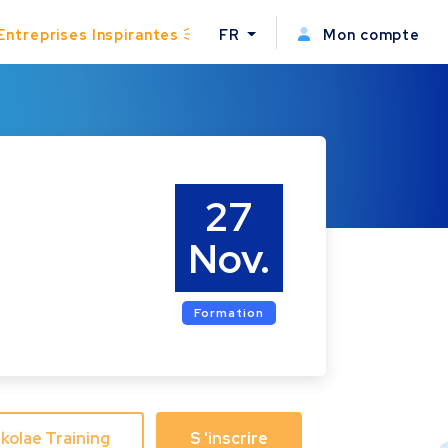
Entreprises Inspirantes
FR
Mon compte
27
Nov.
Formation
Skolae Training
S 'inscrire