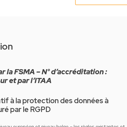
tion
ur et par l’ITAA
uré par le RGPD
 niveau européen et niveau belge – les règles existantes et