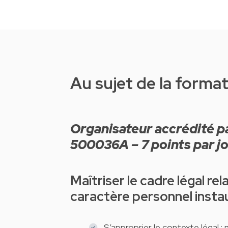
Au sujet de la forma
Organisateur accrédité par la FSMA – N° d’accréditation :
500036A – 7 points par jo
Maîtriser le cadre légal relatif à la protection des données à
caractère personnel insta
S’approprier le contexte légal :