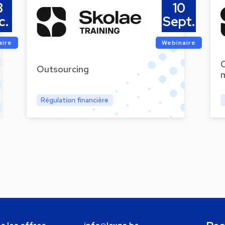
8
10
c.
Sept.
aire
Webinaire
C
Outsourcing
Régulation financière