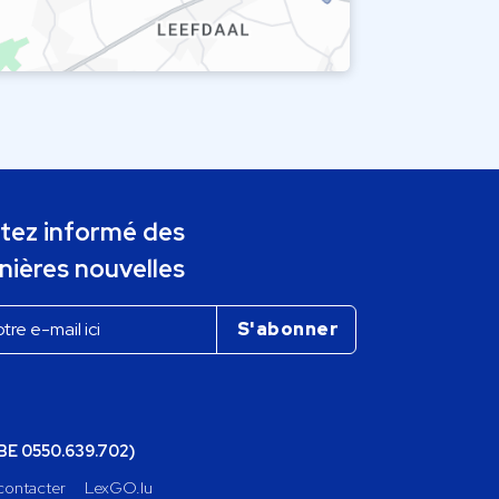
tez informé des
nières nouvelles
(BE 0550.639.702)
contacter
LexGO.lu