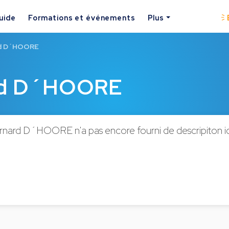
uide
Formations et événements
Plus
rd D´HOORE
rd D´HOORE
nard D´HOORE n'a pas encore fourni de descripiton ic