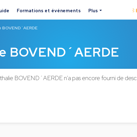
uide
Formations et événements
Plus
ie BOVEND´AERDE
lie BOVEND´AERDE
halie BOVEND´AERDE n'a pas encore fourni de descrip