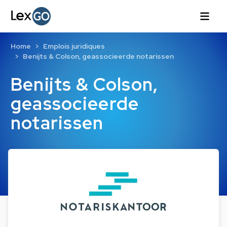
Home
Emplois juridiques
Benijts & Colson, geassocieerde notarissen
Benijts & Colson,
geassocieerde
notarissen