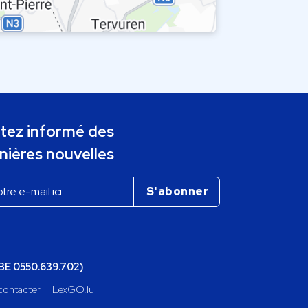
tez informé des
nières nouvelles
(BE 0550.639.702)
contacter
LexGO.lu