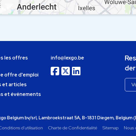
Res
s les offres
info@lexgo.be
der
ne offre d'emploi
 et articles
ns et événements
o Belgium bv/srl, Lambroekstraat 5A, B-1831 Diegem, Belgium 
Conditions d'utilisation
Charte de Confidentialité
Sitemap
Nous 