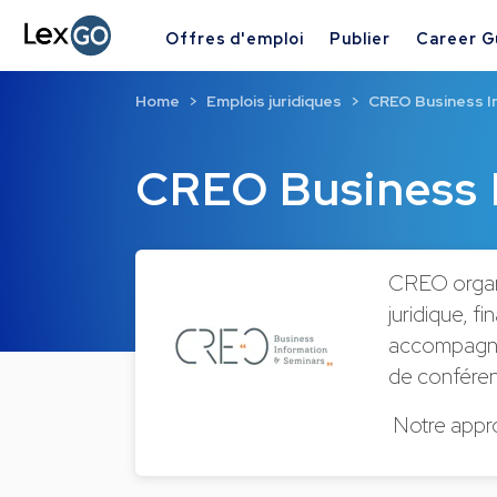
Offres d'emploi
Publier
Career G
Home
Emplois juridiques
CREO Business I
CREO Business 
CREO organi
juridique, 
accompagne v
de conféren
Notre appr