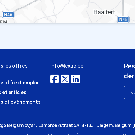
Res
s les offres
info@lexgo.be
der
ne offre d'emploi
 et articles
ns et événements
o Belgium bv/srl, Lambroekstraat 5A, B-1831 Diegem, Belgium 