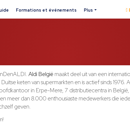
uide
Formations et événements
Plus
anDenALDI.
Aldi België
maakt deel uit van een internati
uitse keten van supermarkten en is actief sinds 1976. A
oofdkantoor in Erpe-Mere, 7 distributiecentra in België
 en meer dan 8.000 enthousiaste medewerkers die iede
chzelf geven.
m!