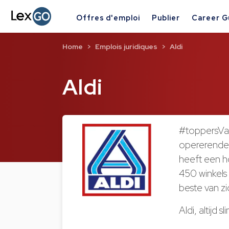
Offres d'emploi
Publier
Career G
Home
Emplois juridiques
Aldi
Aldi
#toppersV
opererende D
heeft een h
450 winkels
beste van zi
Aldi, altijd sli