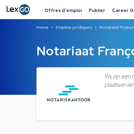
Offres d'emploi
Publier
Career G
Home
Emplois juridiques
Notariaat Franço
Notariaat Franç
Wij zijn ee
plaatsverva