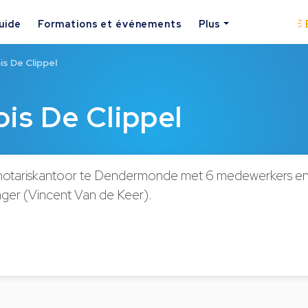
uide
Formations et événements
Plus
is De Clippel
ois De Clippel
n notariskantoor te Dendermonde met 6 medewerkers en 1
nger (Vincent Van de Keer).