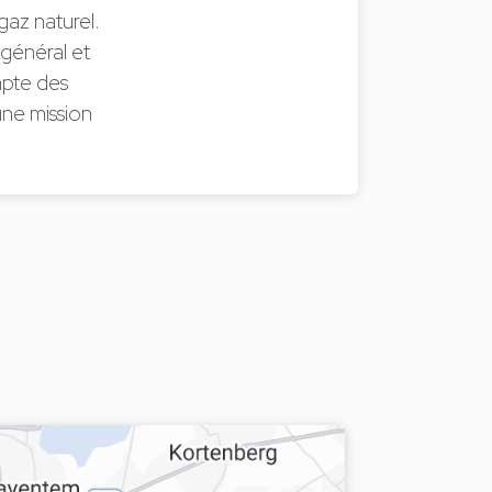
gaz naturel.
t général et
mpte des
une mission