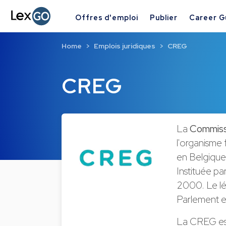
Offres d'emploi
Publier
Career G
Home
Emplois juridiques
CREG
CREG
La
Commissi
l'organisme 
en Belgique.
Instituée pa
2000. Le lég
Parlement e
La CREG est 