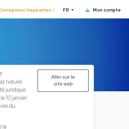
Entreprises Inspirantes
FR
Mon compte
t
Aller sur le
az naturel
site web
é juridique.
le 10 janvier
ives du
 la