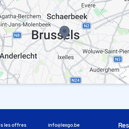
Res
s les offres
info@lexgo.be