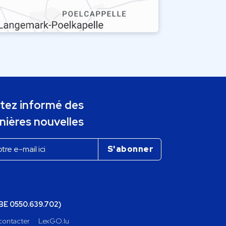
tez informé des
nières nouvelles
(BE 0550.639.702)
contacter
LexGO.lu