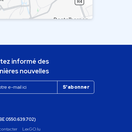
tez informé des
nières nouvelles
(BE 0550.639.702)
contacter
LexGO.lu