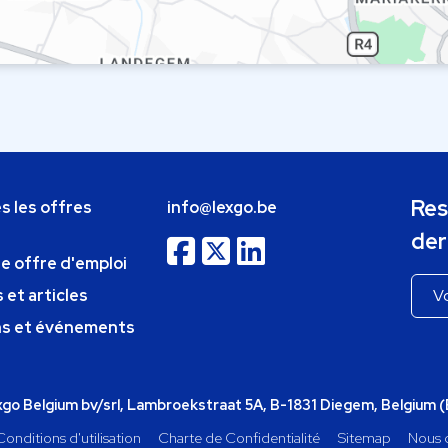
Res
s les offres
info@lexgo.be
der
ne offre d'emploi
 et articles
ns et événements
o Belgium bv/srl, Lambroekstraat 5A, B-1831 Diegem, Belgium 
Conditions d'utilisation
Charte de Confidentialité
Sitemap
Nous 