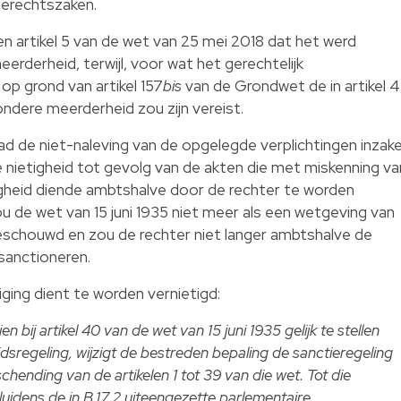
 gerechtszaken.
n artikel 5 van de wet van 25 mei 2018 dat het werd
erheid, terwijl, voor wat het gerechtelijk
op grond van artikel 157
bis
van de Grondwet de in artikel 4
ondere meerderheid zou zijn vereist.
had de niet-naleving van de opgelegde verplichtingen inzak
e nietigheid tot gevolg van de akten die met miskenning va
igheid diende ambtshalve door de rechter te worden
ou de wet van 15 juni 1935 niet meer als een wetgeving van
schouwd en zou de rechter niet langer ambtshalve de
sanctioneren.
ging dient te worden vernietigd:
n bij artikel 40 van de wet van 15 juni 1935 gelijk te stellen
dsregeling, wijzigt de bestreden bepaling de sanctieregeling
schending van de artikelen 1 tot 39 van die wet. Tot die
luidens de in B.17.2 uiteengezette parlementaire