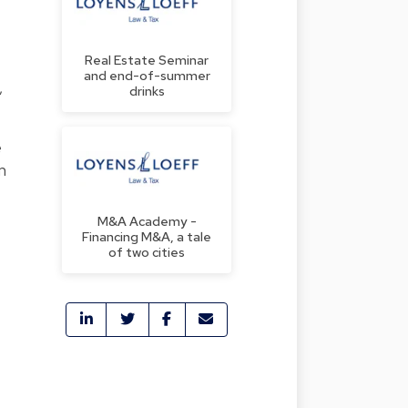
Real Estate Seminar
and end-of-summer
,
drinks
e
n
M&A Academy -
Financing M&A, a tale
of two cities