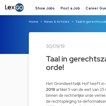
Show Jobs
Post a Job
Career Gu
Home
News & Articles
Taal in gerechtszak
30/09/19
Taal in gerechtsz
orde!
Het Grondwettelijk Hof heeft in
2019
artikel 5 van de wet van 25
binnen de rechterlijke orde verni
de rechtspleging te deformaliseren