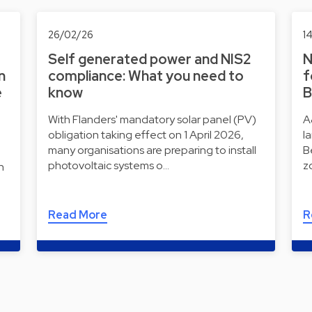
26/02/26
1
Self generated power and NIS2
N
n
compliance: What you need to
f
e
know
B
With Flanders' mandatory solar panel (PV)
A
obligation taking effect on 1 April 2026,
l
many organisations are preparing to install
B
photovoltaic systems o…
z
n
Read More
R