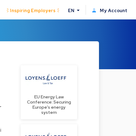
Inspiring Employers
EN
My Account
EU Energy Law
Conference: Securing
r
Europe's energy
system
i