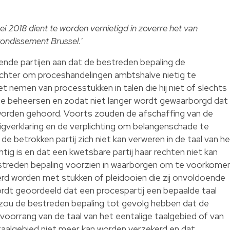
mei 2018 dient te worden vernietigd in zoverre het van
rrondissement Brussel.'
nde partijen aan dat de bestreden bepaling de
echter om proceshandelingen ambtshalve nietig te
et nemen van processtukken in talen die hij niet of slechts
te beheersen en zodat niet langer wordt gewaarborgd dat
 worden gehoord. Voorts zouden de afschaffing van de
igverklaring en de verplichting om belangenschade te
de betrokken partij zich niet kan verweren in de taal van h
tig is en dat een kwetsbare partij haar rechten niet kan
estreden bepaling voorzien in waarborgen om te voorkome
rd worden met stukken of pleidooien die zij onvoldoende
ordt geoordeeld dat een procespartij een bepaalde taal
zou de bestreden bepaling tot gevolg hebben dat de
voorrang van de taal van het eentalige taalgebied of van
taalgebied niet meer kan worden verzekerd en dat