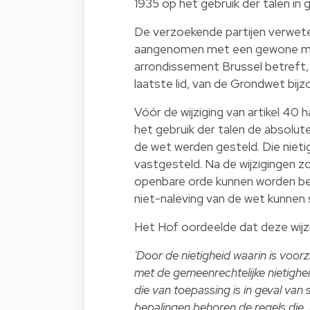
1935 op het gebruik der talen in
De verzoekende partijen verwete
aangenomen met een gewone meerd
arrondissement Brussel betreft, 
laatste lid, van de Grondwet bijz
Vóór de wijziging van artikel 40 
het gebruik der talen de absolut
de wet werden gesteld. Die niet
vastgesteld. Na de wijzigingen z
openbare orde kunnen worden be
niet-naleving van de wet kunnen 
Het Hof oordeelde dat deze wijzi
'Door de nietigheid waarin is voorzie
met de gemeenrechtelijke nietighei
die van toepassing is in geval van 
bepalingen behoren de regels die, 