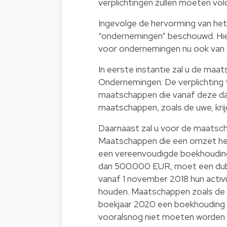
verplichtingen zullen moeten vo
Ingevolge de hervorming van he
“ondernemingen” beschouwd. Hie
voor ondernemingen nu ook van
In eerste instantie zal u de maa
Ondernemingen. De verplichting t
maatschappen die vanaf deze da
maatschappen, zoals de uwe, krij
Daarnaast zal u voor de maatsc
Maatschappen die een omzet he
een vereenvoudigde boekhouding
dan 500.000 EUR, moet een dub
vanaf 1 november 2018 hun activi
houden. Maatschappen zoals de u
boekjaar 2020 een boekhouding 
vooralsnog niet moeten worden 