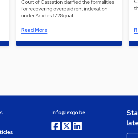
C
Court of Cassation clarified the formalities
t
for recovering overpaid rent indexation
under Articles 1728quat…
Read More
R
Sta
bs
info@lexgo.be
lat
ticles