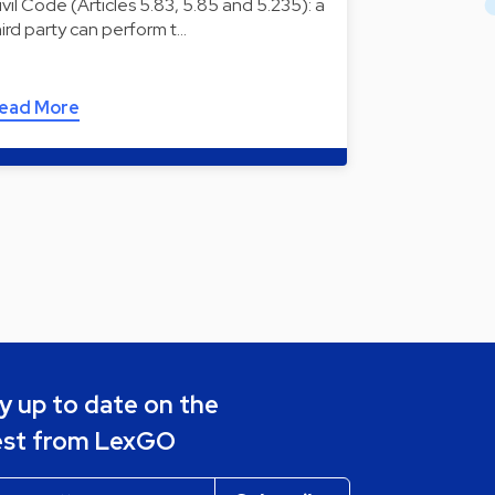
ivil Code (Articles 5.83, 5.85 and 5.235): a
hird party can perform t…
ead More
y up to date on the
est from LexGO