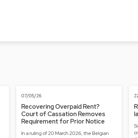
f
07/05/26
2
Recovering Overpaid Rent?
R
Court of Cassation Removes
l
Requirement for Prior Notice
S
c
In a ruling of 20 March 2026, the Belgian