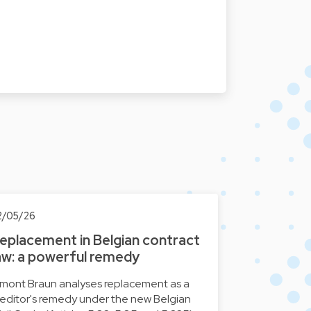
2/05/26
eplacement in Belgian contract
aw: a powerful remedy
imont Braun analyses replacement as a
reditor's remedy under the new Belgian