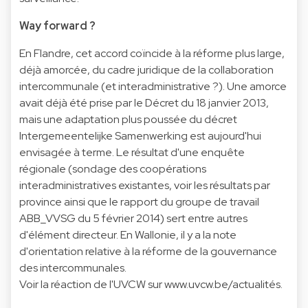
Way forward ?
En Flandre, cet accord coïncide à la réforme plus large,
déjà amorcée, du cadre juridique de la collaboration
intercommunale (et interadministrative ?). Une amorce
avait déjà été prise par le Décret du 18 janvier 2013,
mais une adaptation plus poussée du décret
Intergemeentelijke Samenwerking est aujourd'hui
envisagée à terme. Le résultat d'une enquête
régionale (sondage des coopérations
interadministratives existantes, voir l
es résultats par
province
ainsi que
le rapport du groupe de travail
ABB_VVSG du 5 février 2014
) sert entre autres
d'élément directeur. En Wallonie, il y a la note
d'orientation relative à la réforme de la gouvernance
des intercommunales.
Voir la réaction de l'UVCW sur
www.uvcw.be/actualités
.