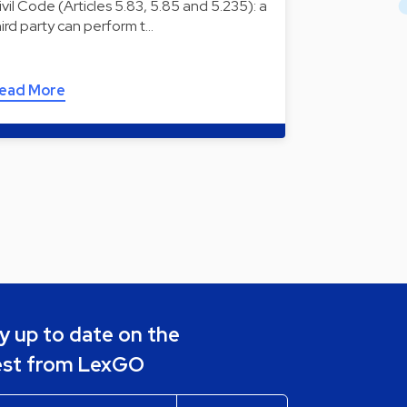
ivil Code (Articles 5.83, 5.85 and 5.235): a
hird party can perform t…
ead More
y up to date on the
est from LexGO