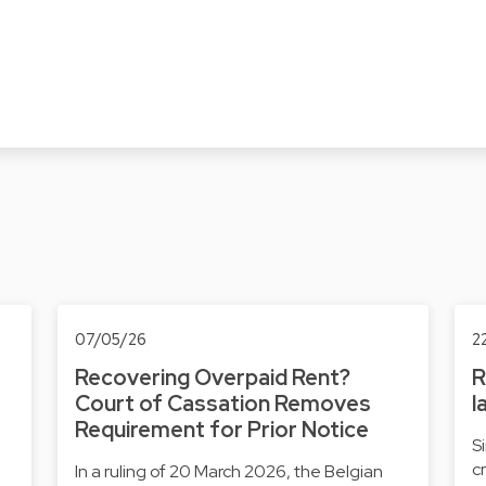
07/05/26
2
Recovering Overpaid Rent?
R
Court of Cassation Removes
l
Requirement for Prior Notice
S
c
In a ruling of 20 March 2026, the Belgian