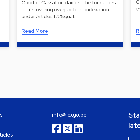
C
Court of Cassation clarified the formalities
t
for recovering overpaid rent indexation
under Articles 1728quat…
Read More
R
Sta
bs
info@lexgo.be
lat
ticles