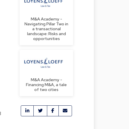
M&A Academy -
Navigating Pillar Two in
a transactional
landscape: Risks and
opportunities
M&A Academy -
Financing M&A, a tale
of two cities
3