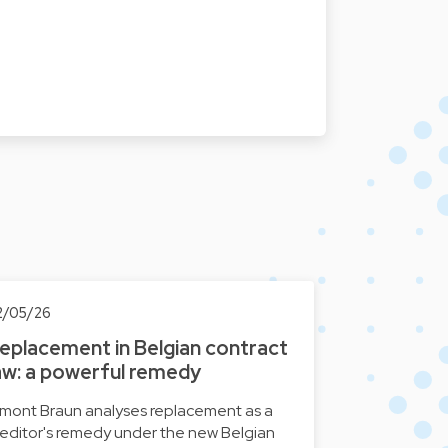
2/05/26
eplacement in Belgian contract
aw: a powerful remedy
imont Braun analyses replacement as a
reditor's remedy under the new Belgian