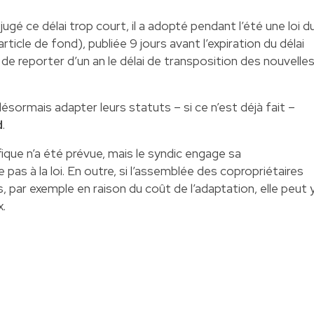
 jugé ce délai trop court, il a adopté pendant l’été une loi d
ticle de fond), publiée 9 jours avant l’expiration du délai
in de reporter d’un an le délai de transposition des nouvelle
sormais adapter leurs statuts – si ce n’est déjà fait –
d
.
ique n’a été prévue, mais le syndic engage sa
 pas à la loi. En outre, si l’assemblée des copropriétaires
, par exemple en raison du coût de l’adaptation, elle peut 
x.