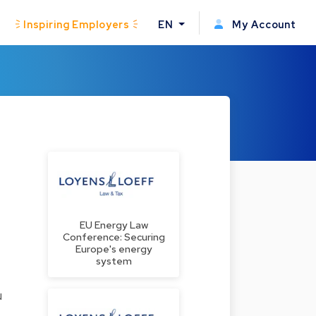
Inspiring Employers
EN
My Account
EU Energy Law
Conference: Securing
Europe's energy
system
u