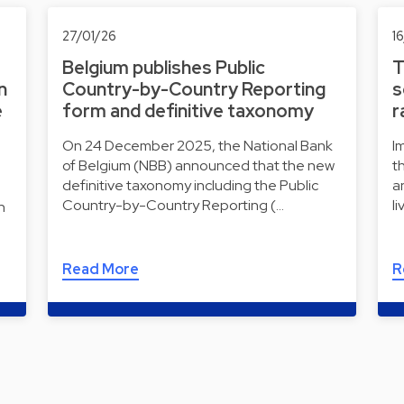
27/01/26
1
Belgium publishes Public
T
n
Country-by-Country Reporting
s
e
form and definitive taxonomy
r
On 24 December 2025, the National Bank
I
of Belgium (NBB) announced that the new
t
definitive taxonomy including the Public
a
Country-by-Country Reporting (…
l
n
Read More
R