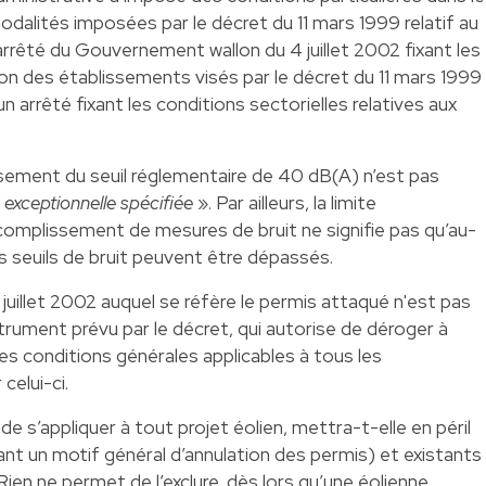
odalités imposées par le décret du 11 mars 1999 relatif au
arrêté du Gouvernement wallon du 4 juillet 2002 fixant les
ion des établissements visés par le décret du 11 mars 1999
n arrêté fixant les conditions sectorielles relatives aux
ssement du seuil réglementaire de 40 dB(A) n’est pas
n exceptionnelle spécifiée
». Par ailleurs, la limite
complissement de mesures de bruit ne signifie pas qu’au-
s seuils de bruit peuvent être dépassés.
8 juillet 2002 auquel se réfère le permis attaqué n'est pas
trument prévu par le décret, qui autorise de déroger à
es conditions générales applicables à tous les
elui-ci.
de s’appliquer à tout projet éolien, mettra-t-elle en péril
ant un motif général d’annulation des permis) et existants
ien ne permet de l’exclure, dès lors qu’une éolienne