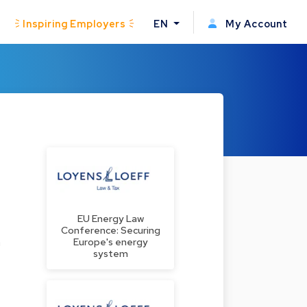
Inspiring Employers
EN
My Account
EU Energy Law
Conference: Securing
n
Europe's energy
system