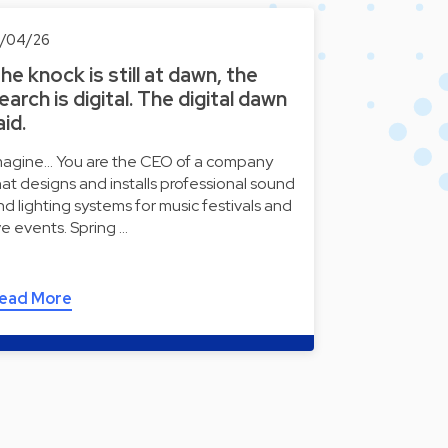
6/04/26
he knock is still at dawn, the
earch is digital. The digital dawn
aid.
magine... You are the CEO of a company
hat designs and installs professional sound
nd lighting systems for music festivals and
ive events. Spring …
ead More