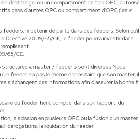
s de droit belge, ou un compartiment de tels OPC, autoris
actifs dans d'autres OPC ou compartiment d'OPC (les «
feeders, ni détenir de parts dans des feeders. Selon qu'il
la Directive 2009/65/CE, le feeder pourra investir dans
 remplissent
009/65/CE.
 structures « master / feeder » sont diverses.Nous
'un feeder n'a pas le même dépositaire que son master, il
res s'échangent des informations afin d'assurer la bonne f
saire du feeder tient compte, dans son rapport, du
er.
ion, la scission en plusieurs OPC ou la fusion d'un master
f dérogations, la liquidation du feeder.
cession