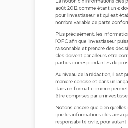
La notion d'« informations clés pou
août 2012 comme étant un « docu
pour l'investisseur et qui est ét
nombre variable de parts conf
Plus précisément, les informatio
l'OPC afin que l'investisseur pui
raisonnable et prendre des décis
clés doivent par ailleurs être co
parties correspondantes du pro
Au niveau de la rédaction, il est
manière concise et dans un langa
dans un format commun permettan
être comprises par un investisseu
Notons encore que bien qu'elles s
que les informations clés ainsi 
responsabilité civile, pour autant 