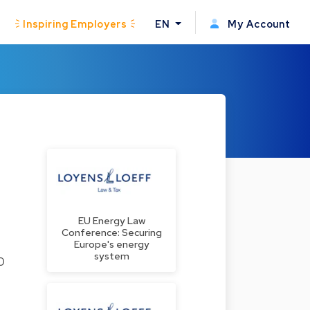
Inspiring Employers
EN
My Account
EU Energy Law
Conference: Securing
Europe's energy
system
0