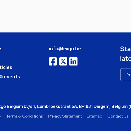
Sta
bs
info@lexgo.be
lat
ticles
 & events
o Belgium bv/srl, Lambroekstraat 5A, B-1831 Diegem, Belgium 
y
Terms & Conditions
Privacy Statement
Sitemap
Contact Us