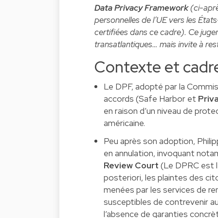
Data Privacy Framework
(ci-aprè
personnelles de l’UE vers les Éta
certifiées dans ce cadre). Ce juge
transatlantiques… mais invite à rest
Contexte et cadre
Le DPF, adopté par la Commiss
accords (Safe Harbor et
Priv
en raison d’un niveau de protec
américaine.
Peu après son adoption, Phili
en annulation, invoquant nota
Review Court
(Le DPRC est l’
posteriori, les plaintes des ci
menées par les services de re
susceptibles de contrevenir a
l’absence de garanties concrè