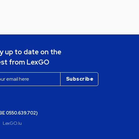
y up to date on the
est from LexGO
(BE 0550.639.702)
LexGO.lu