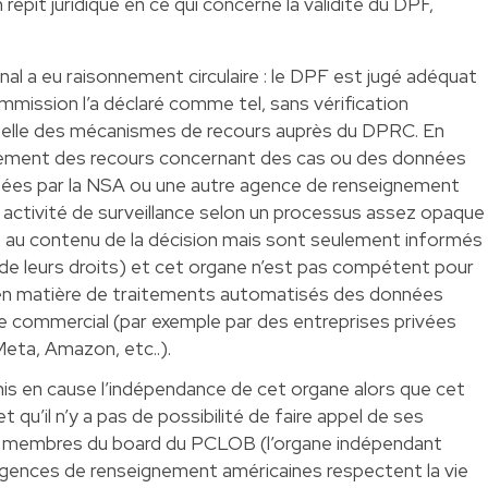
pit juridique en ce qui concerne la validité du DPF,
nal a eu raisonnement circulaire : le DPF est jugé adéquat
mmission l’a déclaré comme tel, sans vérification
réelle des mécanismes de recours auprès du DPRC. En
quement des recours concernant des cas ou des données
itées par la NSA ou une autre agence de renseignement
 activité de surveillance selon un processus assez opaque
ès au contenu de la décision mais sont seulement informés
as de leurs droits) et cet organe n’est pas compétent pour
en matière de traitements automatisés des données
 commercial (par exemple par des entreprises privées
ta, Amazon, etc..).
emis en cause l’indépendance de cet organe alors que cet
et qu’il n’y a pas de possibilité de faire appel de ses
ains membres du board du PCLOB
(l’organe indépendant
agences de renseignement américaines respectent la vie