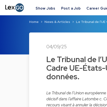
Show Jobs
Post a Job
Career Gu
Home
News & Articles
Le Tribunal de l’UE 
04/09/25
Le Tribunal de l’U
Cadre UE-États-U
données.
Le Tribunal de l’Union européenne
décisif dans l’affaire Latombe c.
recours visant à annuler la décisio