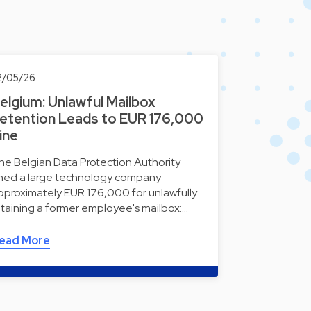
2/05/26
elgium: Unlawful Mailbox
etention Leads to EUR 176,000
ine
he Belgian Data Protection Authority
ined a large technology company
pproximately EUR 176,000 for unlawfully
etaining a former employee's mailbox:…
ead More