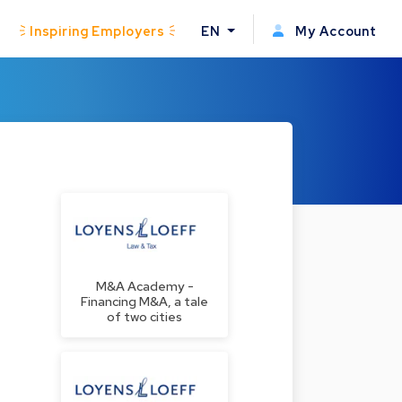
Inspiring Employers
EN
My Account
M&A Academy -
Financing M&A, a tale
of two cities