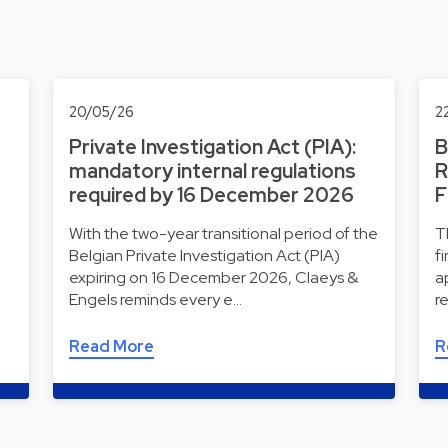
20/05/26
2
Private Investigation Act (PIA):
B
mandatory internal regulations
R
required by 16 December 2026
F
With the two-year transitional period of the
T
Belgian Private Investigation Act (PIA)
f
expiring on 16 December 2026, Claeys &
a
Engels reminds every e…
r
Read More
R