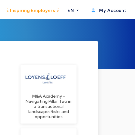
Inspiring Employers
EN
My Account
M&A Academy -
Navigating Pillar Two in
a transactional
landscape: Risks and
opportunities