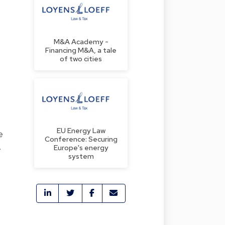
M&A Academy -
Financing M&A, a tale
of two cities
EU Energy Law
e
Conference: Securing
.
Europe's energy
system