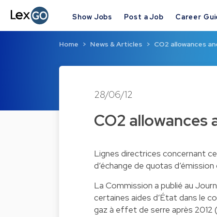
Show Jobs
Post a Job
Career Gu
Home
News & Articles
CO2 allowances and
28/06/12
CO2 allowances a
Lignes directrices concernant c
d’échange de quotas d’émission 
La Commission a publié au Journal
certaines aides d’État dans le 
gaz à effet de serre après 2012 