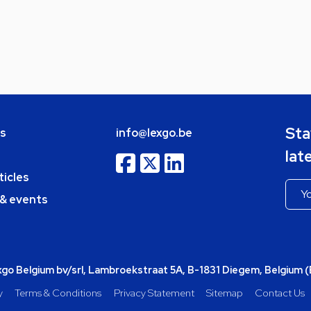
Sta
bs
info@lexgo.be
lat
ticles
 & events
o Belgium bv/srl, Lambroekstraat 5A, B-1831 Diegem, Belgium 
y
Terms & Conditions
Privacy Statement
Sitemap
Contact Us