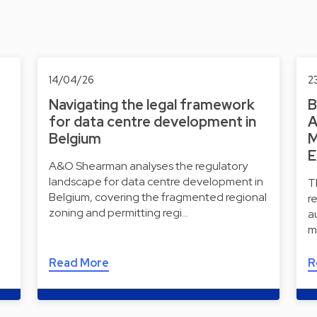
14/04/26
2
Navigating the legal framework
B
for data centre development in
A
Belgium
M
E
)
A&O Shearman analyses the regulatory
landscape for data centre development in
T
l
Belgium, covering the fragmented regional
r
zoning and permitting regi…
a
m
Read More
R