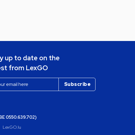
y up to date on the
est from LexGO
(BE 0550.639.702)
LexGO.lu