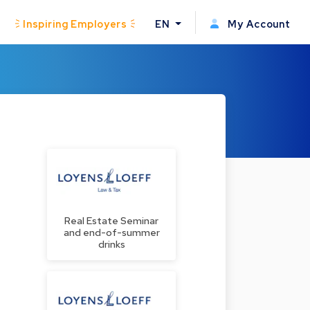
Inspiring Employers
EN
My Account
Real Estate Seminar
and end-of-summer
drinks