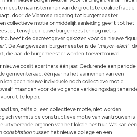
de meeste naamstemmen van de grootste coalitiefractie
aagt, door de Vlaamse regering tot burgemeester
collectieve motie onmiddellijk aanleiding geeft tot het
ster, terwijl de nieuwe burgemeester nog niet is
ng, heeft de decreetgever gekozen voor de nieuwe figuu
er
”. De Aangewezen-burgemeester is de “
mayor-elect
”, di
fent, die aan de burgemeester worden toevertrouwd.
nieuwe coalitiepartners één jaar. Gedurende een periode
an de gemeenteraad, één jaar na het aannemen van een
 kan geen nieuwe individuele noch collectieve motie
 twaalf maanden voor de volgende verkiezingsdag teneind
vooruit te lopen.
d kan, zelfs bij een collectieve motie, niet worden
nlogisch vermits de constructieve motie van wantrouwen is
e uitvoerende organen van het lokale bestuur. Wel kan één
en
cohabitation
tussen het nieuwe college en een