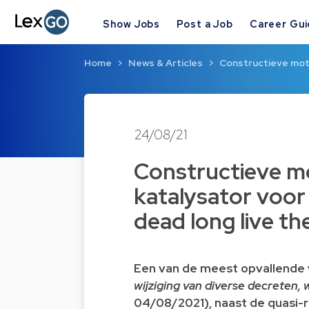
Show Jobs
Post a Job
Career Gu
Home
News & Articles
Constructieve mot
24/08/21
Constructieve m
katalysator voor 
dead long live th
Een van de meest opvallende 
wijziging van diverse decreten,
04/08/2021), naast de quasi-r