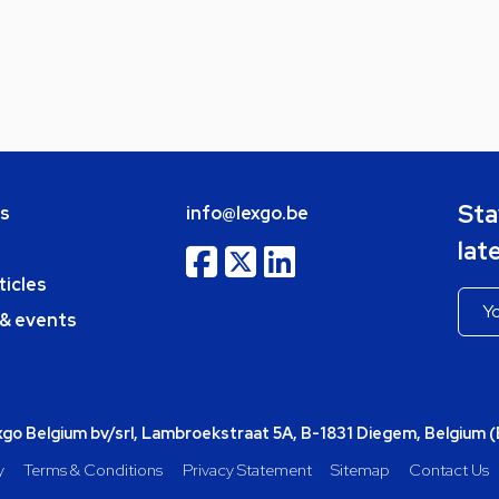
Sta
bs
info@lexgo.be
lat
ticles
 & events
o Belgium bv/srl, Lambroekstraat 5A, B-1831 Diegem, Belgium 
y
Terms & Conditions
Privacy Statement
Sitemap
Contact Us