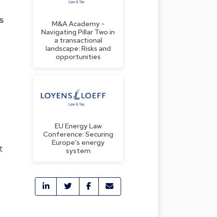
s
M&A Academy -
Navigating Pillar Two in
a transactional
landscape: Risks and
opportunities
EU Energy Law
Conference: Securing
Europe's energy
t
system
n