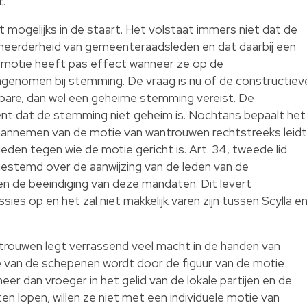
t.
zit mogelijks in de staart. Het volstaat immers niet dat de
meerderheid van gemeenteraadsleden en dat daarbij een
 motie heeft pas effect wanneer ze op de
genomen bij stemming. De vraag is nu of de constructiev
are, dan wel een geheime stemming vereist. De
t dat de stemming niet geheim is. Nochtans bepaalt het
aannemen van de motie van wantrouwen rechtstreeks leidt
 leden tegen wie de motie gericht is. Art. 34, tweede lid
estemd over de aanwijzing van de leden van de
n de beëindiging van deze mandaten. Dit levert
ies op en het zal niet makkelijk varen zijn tussen Scylla e
rouwen legt verrassend veel macht in de handen van
ie van de schepenen wordt door de figuur van de motie
meer dan vroeger in het gelid van de lokale partijen en de
 lopen, willen ze niet met een individuele motie van