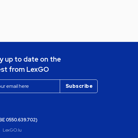
y up to date on the
est from LexGO
(BE 0550.639.702)
LexGO.lu