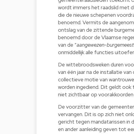
wordt immers het raadslid met 
die de nieuwe schepenen voordr
benoemd. Vermits de aangenomen 
ontslag van de zittende burgemee
benoemd door de Vlaamse regeri
van de “
aangewezen-burgemeest
onmiddellijk alle functies uitoe
De wittebroodsweken duren voor 
van één jaar na de installatie v
collectieve motie van wantrouwen
worden ingediend. Dit geldt ook
niet zichtbaar op voorakkoorden 
De voorzitter van de gemeenteraa
vervangen. Dit is op zich niet o
gericht tegen mandatarissen in d
en ander aanleiding geven tot e