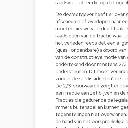
raadsvoorzitter die op dat ogenb
De decreetgever heeft er over ge
afscheuren of overlopen naar ee
moeten nieuwe voordrachtsakte
raadsleden van de fractie waarto
het verleden reeds dat een afge
(quasi-ondenkbare) akkoord van d
van de constructieve motie van 
ondertekend door minstens 2/3 v
ondersteunen. Dit moet verhinde
zonder deze “dissidenten” niet o
De 2/3-voorwaarde zorgt er bove
een fractie aan zet blijven en 
Fracties die gedurende de legisla
immers buitenspel en kunnen ge
tegenstellingen niet overwinne
de hand van het oorspronkelijke 