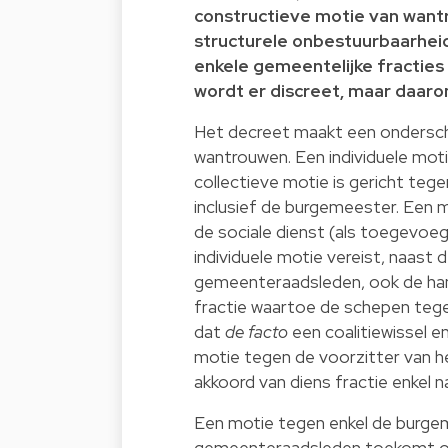
constructieve motie van wantr
structurele onbestuurbaarheid
enkele gemeentelijke fracties 
wordt er discreet, maar daarom
Het decreet maakt een ondersche
wantrouwen. Een individuele moti
collectieve motie is gericht teg
inclusief de burgemeester. Een 
de sociale dienst (als toegevoe
individuele motie vereist, naast
gemeenteraadsleden, ook de han
fractie waartoe de schepen tegen
dat
de facto
een coalitiewissel e
motie tegen de voorzitter van h
akkoord van diens fractie enkel 
Een motie tegen enkel de burgem
gemeenteraadsleden toekomt om