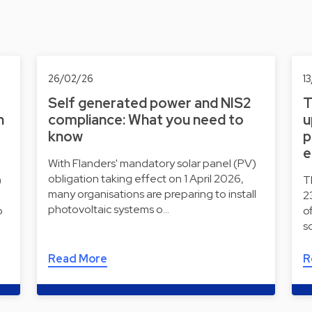
26/02/26
1
Self generated power and NIS2
T
n
compliance: What you need to
u
know
p
e
With Flanders' mandatory solar panel (PV)
obligation taking effect on 1 April 2026,
)
T
many organisations are preparing to install
2
photovoltaic systems o…
o
o
s
Read More
R