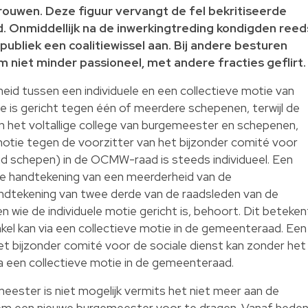
ouwen. Deze figuur vervangt de fel bekritiseerde
. Onmiddellijk na de inwerkingtreding kondigden reed
publiek een coalitiewissel aan. Bij andere besturen
 niet minder passioneel, met andere fracties geflirt.
id tussen een individuele en een collectieve motie van
e is gericht tegen één of meerdere schepenen, terwijl de
en het voltallige college van burgemeester en schepenen,
motie tegen de voorzitter van het bijzonder comité voor
gd schepen) in de OCMW-raad is steeds individueel. Een
 de handtekening van een meerderheid van de
dtekening van twee derde van de raadsleden van de
 wie de individuele motie gericht is, behoort. Dit beteken
nkel kan via een collectieve motie in de gemeenteraad. Een
et bijzonder comité voor de sociale dienst kan zonder het
na een collectieve motie in de gemeenteraad.
eester is niet mogelijk vermits het niet meer aan de
 een nieuwe burgemeester voor te dragen. Vanaf hede