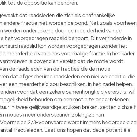
lik tot de oppositie kan behoren.
waakt dat raadsleden die zich als onafhankelijke
n andere fractie niet worden beloond. Net zoals voorheen
n worden ondertekend door de meerderheid van de
e het voorgedragen raadslid behoort. Dit verhinderde in
scheurd raadslid kon worden voorgedragen zonder het
e meerderheid van diens voormalige fractie. In het kader
wantrouwen is bovendien vereist dat de motie wordt
an de raadsleden van de fracties die de motie
ren dat afgescheurde raadsleden een nieuwe coalitie, die
ver een meerderheid zou beschikken, in het zadel helpen.
ndien voor dat een zekere samenhorigheid vereist is, wil
de mogelijkheid behouden om een motie te ondertekenen.
tuur in twee gelijkwaardige stukken breken, zetten zichzelf
en moties meer ondersteunen zolang ze hun
n. Voormelde 2/3-voorwaarde wordt immers beoordeeld aa
aantal fractieleden. Laat ons hopen dat deze potentiële