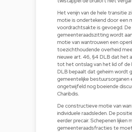
twistappel de bruiloft niet vergal
Het venijn van de hele transitie 
motie is ondertekend door een 
voordrachtsakte is gevoegd. De
gemeenteraadszitting wordt aan
motie van wantrouwen een openb
toezichthoudende overheid meen
nieuwe art. 46, §4 DLB dat het 
tot het ontslag van het lid of de
DLB bepaalt dat geheim wordt g
gemeentelijke bestuursorganen e
ongetwijfeld nog boeiende discuss
Charibdis.
De constructieve motie van want
individuele raadsleden. De posit
eerder precair. Schepenen lijken 
gemeenteraadsfracties te moeten