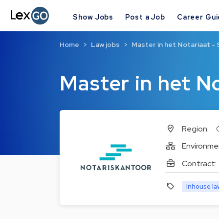
Show Jobs
Post a Job
Career Gu
Home
Law jobs
Master in het Notariaat - 
Master in het No
Region:
Environme
Contract:
Inhouse la