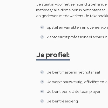
Je staat in voor het zelfstandig behandele
materies/ alle domeinen in het notariaat
en gedreven medewerkers. Je takenpakket
opstellen van akten en overeenko
klantgericht professioneel advies: 
Je profiel:
Je bent master in het notariaat
Je werkt nauwkeurig, efficiënt en k
Je bent een echte teamplayer
Je bent leergierig