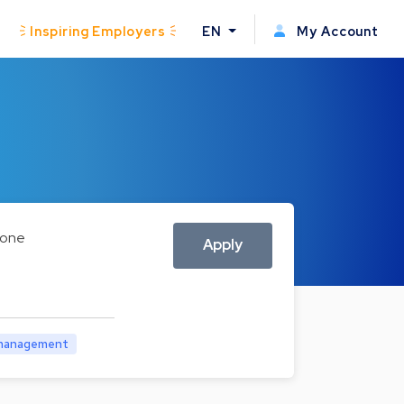
Inspiring Employers
EN
My Account
one
Apply
management