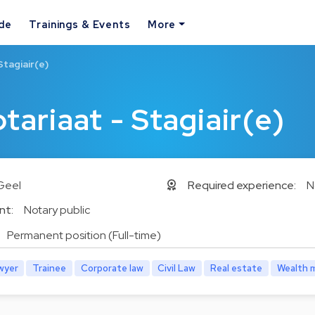
ide
Trainings & Events
More
Stagiair(e)
tariaat - Stagiair(e)
Geel
Required experience:
N
nt:
Notary public
Permanent position (Full-time)
wyer
Trainee
Corporate law
Civil Law
Real estate
Wealth 