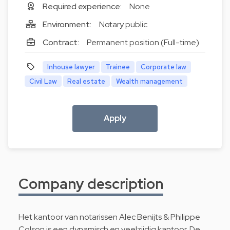
Required experience:
None
Environment:
Notary public
Contract:
Permanent position (Full-time)
Inhouse lawyer
Trainee
Corporate law
Civil Law
Real estate
Wealth management
Apply
Company description
Het kantoor van notarissen Alec Benijts & Philippe
Colson is een dynamisch en veelzijdig kantoor. De