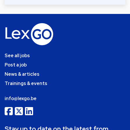
See all jobs
Post a job
News & articles
Trainings & events
info@lexgo.be
Stay up to date on the latest from