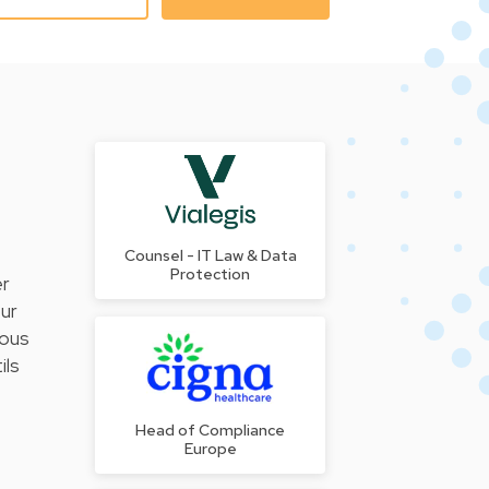
Counsel - IT Law & Data
Protection
er
our
vous
ils
Head of Compliance
Europe