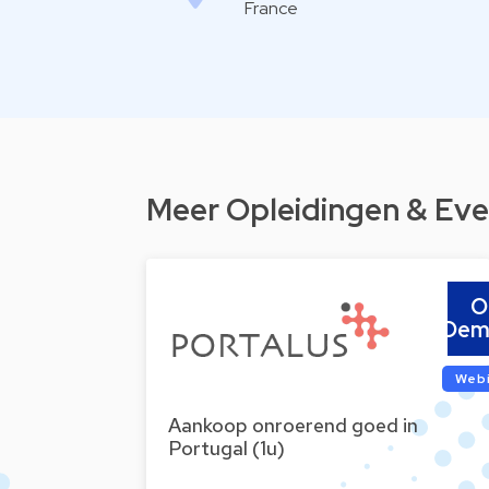
France
Meer Opleidingen & Eve
O
Dem
Web
Aankoop onroerend goed in
Portugal (1u)