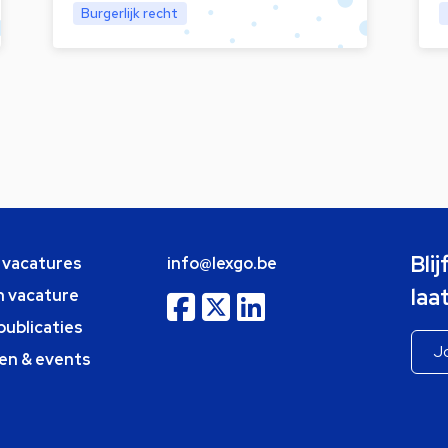
Burgerlijk recht
Bli
e vacatures
info@lexgo.be
laa
n vacature
publicaties
en & events