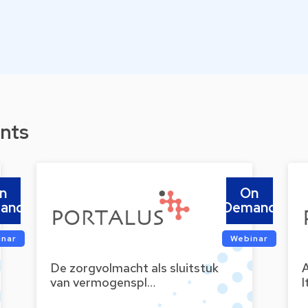
nts
n
On
and
Demand
inar
Webinar
De zorgvolmacht als sluitstuk
van vermogenspl…
I