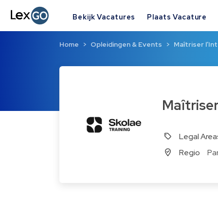
Bekijk Vacatures
Plaats Vacature
Home
Opleidingen & Events
Maîtriser l’In
Maîtris
Legal Area
Regio
Par