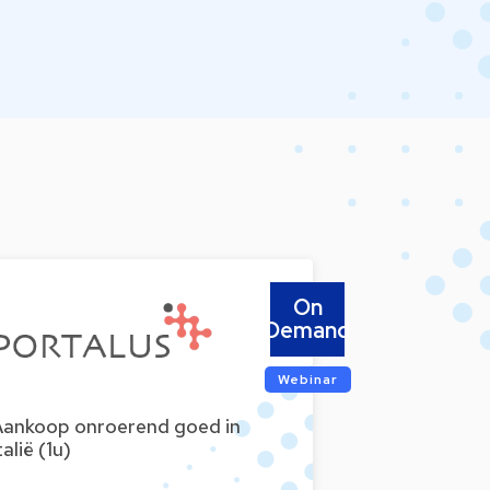
On
Demand
Webinar
Aankoop onroerend goed in
talië (1u)