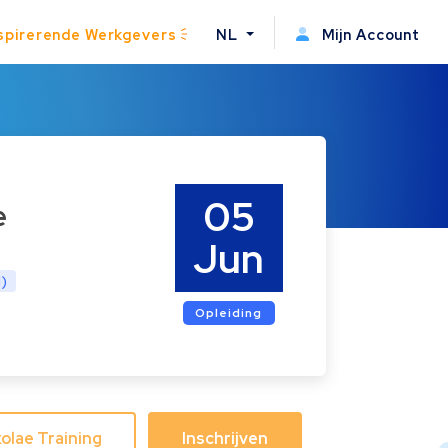
spirerende Werkgevers
NL
Mijn Account
05
e
Jun
l)
Opleiding
olae Training
Inschrijven