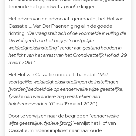
teneinde het grondwets-
proof
te krijgen.
Het advies van de advocaat-generaal bij het Hof van
Cassatie J. Van Der Fraenen ging al in de goede
richting: “
De vraag stelt zich of de voormelde invulling die
Uw Hof geeft aan het begrip “soortgelijke
weldadigheidsinstelling” verder kan gestand houden in
het licht van het arrest van het Grondwettelijk Hof dd. 29
maart 2018.”
Het Hof van Cassatie oordeelt thans dat: “
Met
soortgelijke weldadigheidsinstellingen de instellingen
[worden] bedoeld die op
eender welke wijze geestelijke,
fysieke dan wel andere zorg verstrekken aan
hulpbehoevenden
.”
(Cass. 19 maart 2020).
Door te verwijzen naar de begrippen “
eender welke
wijze geestelijke, fysieke [zorg]”
verwijst het Hof van
Cassatie, minstens impliciet naar haar oude