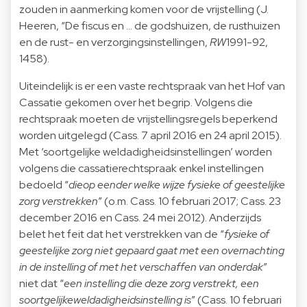
zouden in aanmerking komen voor de vrijstelling (J.
Heeren, “De fiscus en … de godshuizen, de rusthuizen
en de rust- en verzorgingsinstellingen,
RW
1991-92,
1458).
Uiteindelijk is er een vaste rechtspraak van het Hof van
Cassatie gekomen over het begrip. Volgens die
rechtspraak moeten de vrijstellingsregels beperkend
worden uitgelegd (Cass. 7 april 2016 en 24 april 2015).
Met ‘soortgelijke weldadigheidsinstellingen’ worden
volgens die cassatierechtspraak enkel instellingen
bedoeld “
die
op eender welke wijze fysieke of geestelijke
zorg verstrekken
” (o.m. Cass. 10 februari 2017; Cass. 23
december 2016 en Cass. 24 mei 2012). Anderzijds
belet het feit dat het verstrekken van de “
fysieke of
geestelijke zorg niet gepaard gaat met een overnachting
in de instelling of met het verschaffen van onderdak
”
niet dat “
een instelling die deze zorg verstrekt, een
soortgelijke
weldadigheidsinstelling is
” (Cass. 10 februari