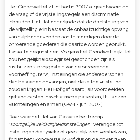
Het Grondwettelijk Hof had in 2007 al geantwoord op
de vraag of de vrijstellingsregels een discriminatie
inhouden. Het Hof onderlijnde dat de doelstelling van
de vrijstelling erin bestaat de onbaatzuchtige opvang
van hulpbehoevenden aan te moedigen door de
onroerende goederen die daartoe worden gebruikt,
fiscaal te begunstigen. Volgens het Grondwettelijk Hof
zou het gelijkheidsbeginsel geschonden zijn als
rusthuizen zijn vrijgesteld van de onroerende
voorheffing, terwijl instellingen die
andere
personen
dan bejaarden opvangen, niet dezelfde vrijstelling
zouden krijgen. Het Hof gaf daarbij als voorbeelden
gehandicapten, psychiatrische patiënten, thuislozen,
vluchtelingen en armen (GwH 7 juni 2007).
Daar waar het Hof van Cassatie het begrip
“
soortgelijke
weldadigheidsinstellingen
” verengde tot
instellingen die fysieke of geestelijk zorg verstrekken,
focust het Grondwettelijk Hof dus op de opvang van