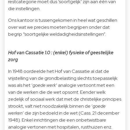
restcategorie moet dus ‘soortgelijk’ zijn aan één van
die instellingen.
Ons kantoor is tussengekomen in heel wat geschillen
over wat we precies moeten begrijpen onder dat
begrip “soortgelijke weldadigheidsinstellingen”.
Hof van Cassatie 1.0 : (enkel) fysieke of geestelijke
zorg
In 1948 oordeelde het Hof van Cassatie al dat de
vrijstelling van de grondbelasting slechts toepasselijk
was als het ‘
goede werk
’ analogie vertoont met een
van de werken die de wet opsomt. Eender welk
zedelijk of sociaal werk dat met de christelijke principes
strookt, valt niet noodzakelijk binnen de ‘
goede
werken
’ die zijn bedoeld in de wet (Cass. 21 december
1948). Enkel inrichtingen die een onbetwistbare
analogie vertonen met hospitalen, rusthuizen enz.