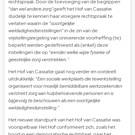
rechtspraak. Door de toevoeging van de begrippen
“
dan wel andere zorg”
geeft het Hof van Cassatie
duidelijk te kennen haar vroegere rechtspraak te
verlaten waarin de “
soortgelijke
weldadigheidsinstellingen
” in de zin van de
vrijstellingsregeling van onroerende voorheffing (te)
beperkt werden gedefinieerd als (enkel) deze
instellingen die op “
eender welke wijze fysieke of
geestelijke zorg verstrekken.”
Het Hof van Cassatie gaat nog verder en oordeelt
uitdrukkelijk: “
Een sociale werkplaats die tewerkstelling
organiseert voor moeilijk bemiddelbare werkzoekenden
verstrekt zorg aan hulpbehoevende personen en is
bijgevolg te beschouwen als een soortgelijke
weldadigheidsinstelling
.”
Het nieuwe standpunt van het Hof van Cassatie was
voorspelbaar. Het Hof conformeert zich, zoals het
hoort in een democratische rechtstaat, naar het