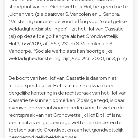
standpunt van het Grondwettelijk Hof, hetgeen toe te
juichen valt. (zie daarover S. Vancolen en J. Sandra,
“Vrijstelling onroerende voorheffing voor ‘soortgelijke
weldadigheidsinstellingen’ – zit het Hof van Cassatie
(al) op dezelfde golflengte als het Grondwettelijk
Hof?,
TFR
2019, afl. 557, 231 en S. Vancolen en S.
Vandorpe, “Sociale werkplaats kan ‘soortgelijke
weldadigheidsinstelling’ zijn’,
Fisc. Act.
2020, nr. 3, p. 7).
De bocht van het Hof van Cassatie is daarom niet
minder spectaculair. Het is immers zeldzaam een
dergelijke kentering in de rechtspraak van het Hof van
Cassatie te kunnen opmerken. Zoals gezegd, is daar
evenwel een verantwoorde reden voor, te weten de
rechtspraak van het Grondwettelijk Hof. Dit Hof is nu
eenmaal als enige bevoegd wetten en decreten te
toetsen aan de Grondwet en aan het grondwettelijk
beschermd gelijkheidsbeginsel.