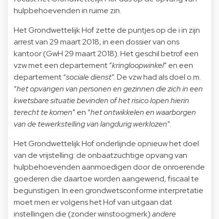
hulpbehoevenden in ruime zin.
Het Grondwettelijk Hof zette de puntjes op de i in zijn
arrest van 29 maart 2018, in een dossier van ons
kantoor (GwH 29 maart 2018). Het geschil betrof een
vzw met een departement ”
kringloopwinkel
” en een
departement “
sociale dienst
”. De vzw had als doel o.m.
“
het opvangen van personen en gezinnen die zich in een
kwetsbare situatie bevinden of het risico lopen hierin
terecht te komen
” en “
het ontwikkelen en waarborgen
van de tewerkstelling van langdurig werklozen
”.
Het Grondwettelijk Hof onderlijnde opnieuw het doel
van de vrijstelling: de onbaatzuchtige opvang van
hulpbehoevenden aanmoedigen door de onroerende
goederen die daartoe worden aangewend, fiscaal te
begunstigen. In een grondwetsconforme interpretatie
moet men er volgens het Hof van uitgaan dat
instellingen die (zonder winstoogmerk)
andere