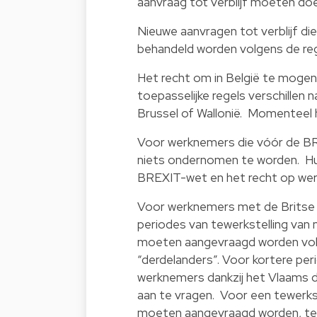
aanvraag tot verblijf moeten do
Nieuwe aanvragen tot verblijf d
behandeld worden volgens de reg
Het recht om in België te moge
toepasselijke regels verschillen
Brussel of Wallonië. Momenteel 
Voor werknemers die vóór de BRE
niets ondernomen te worden. Hu
BREXIT-wet en het recht op werk
Voor werknemers met de Britse n
periodes van tewerkstelling va
moeten aangevraagd worden vol
“derdelanders”. Voor kortere peri
werknemers dankzij het Vlaams de
aan te vragen. Voor een tewerkste
moeten aangevraagd worden, ten