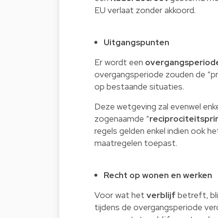
EU verlaat zonder akkoord.
Uitgangspunten
Er wordt een
overgangsperiod
overgangsperiode zouden de “pre
op bestaande situaties.
Deze wetgeving zal evenwel enke
zogenaamde “
reciprociteitspri
regels gelden enkel indien ook he
maatregelen toepast.
Recht op wonen en werken
Voor wat het
verblijf
betreft, b
tijdens de overgangsperiode verde