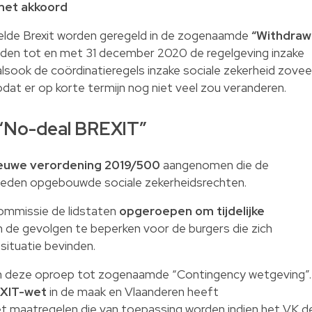
met akkoord
lde Brexit worden geregeld in de zogenaamde
“Withdraw
ouden tot en met 31 december 2020 de regelgeving inzake
alsook de coördinatieregels inzake sociale zekerheid zovee
at er op korte termijn nog niet veel zou veranderen.
 “No-deal BREXIT”
euwe verordening 2019/500
aangenomen die de
verleden opgebouwde sociale zekerheidsrechten.
ommissie de lidstaten
opgeroepen om tijdelijke
de gevolgen te beperken voor de burgers die zich
situatie bevinden.
an deze oproep tot zogenaamde “Contingency wetgeving”
XIT-wet
in de maak en Vlaanderen heeft
maatregelen die van toepassing worden indien het VK d