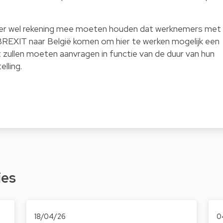
n er wel rekening mee moeten houden dat werknemers met
e BREXIT naar België komen om hier te werken mogelijk een
t zullen moeten aanvragen in functie van de duur van hun
elling.
ies
18/04/26
0