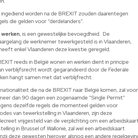
en.
ie ingediend worden na de BREXIT zouden daarentegen
els die gelden voor “derdelanders”.
n
werken
, is een gewestelijke bevoegdheid. De
 naargelang de werknemer tewerkgesteld is in Vlaanderen,
heeft enkel Vlaanderen deze kwestie geregeld.
XIT reeds in België wonen en werken dient in principe
n verblijfsrecht wordt gegarandeerd door de Federale
en hangt samen met dat verblijfrecht.
ationaliteit die na de BREXIT naar België komen, zal voor
n meer dan 90 dagen een zogenaamde “Single Permit”
gens dezelfde regels die momenteel gelden voor
odes van tewerkstelling in Vlaanderen, zijn deze
creet vrijgesteld van de verplichting om een arbeidskaar
lling in Brussel of Wallonië, zal wel een arbeidskaart
zij deze gewesten hierover alsnog een andere regelgevin